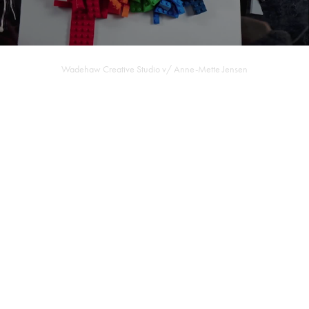
Wadehaw Creative Studio v/ Anne-Mette Jensen