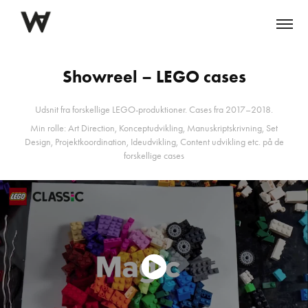
Showreel – LEGO cases
Udsnit fra forskellige LEGO-produktioner. Cases fra 2017–2018.
Min rolle: Art Direction, Konceptudvikling, Manuskriptskrivning, Set
Design, Projektkoordination, Ideudvikling, Content udvikling etc. på de
forskellige cases