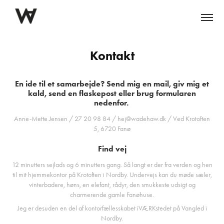
Kontakt
En ide til et samarbejde? Send mig en mail, giv mig et
kald, send en flaskepost eller brug formularen
nedenfor.
Anne-Mette Jensen / 27 20 98 84 / hej@wadehaw.dk / Ved Krotoften
5, 6720 Fanø
Find vej
12 minutters sejlads og 6 minutters gang. Så langt er der fra verden og hen
til mit hjemmekontor på Krotoften i Nordby. Undervejs kan du møde sæler,
vinterbadere, høns, en elefant, rådyr, den smukkeste udsigt og
charmerende gamle Fanøhuse.
Jeg er desuden en del af kontorfællesskabet iVÆRKstedet på Vangled i
Nordby.